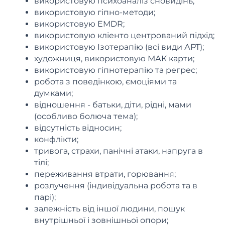
використовую психоаналіз сновидінь;
використовую гіпно-методи;
використовую EMDR;
використовую кліенто центрований підхід;
використовую Ізотерапію (всі види АРТ);
художниця, використовую МАК карти;
використовую гіпнотерапію та регрес;
робота з поведінкою, ємоціями та
думками;
відношення - батьки, діти, рідні, мами
(особливо болюча тема);
відсутність відносин;
конфлікти;
тривога, страхи, панічні атаки, напруга в
тілі;
переживання втрати, горювання;
розлучення (індивідуальна робота та в
парі);
залежність від іншої людини, пошук
внутрішньої і зовнішньої опори;