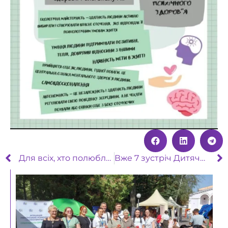
Для всіх, хто полюбляє ігри! Ось такий подарунок від Світлани Ройз!
Вже 7 зустріч Дитячої групи самодопомоги!